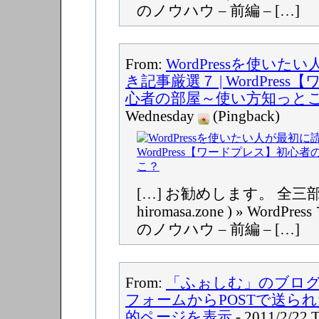
のノウハウ – 前編 – […]
From:
WordPressを使い
き記事厳選７ | WordPres
心者の部屋～使い方知っと
Wednesday
(Pingback)
[…] お勧めします。 全三
hiromasa.zone ) » Wor
のノウハウ – 前編 – […]
From:
「ふぉしむ」のブログ » 
フォームからPOSTで送ら
的ページを表示
- 2011/2/22 