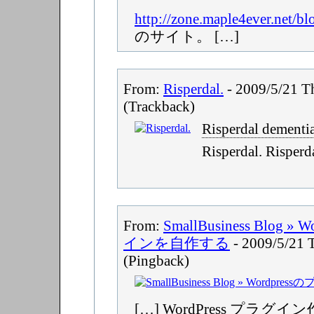
http://zone.maple4ever.net/bl
のサイト。 […]
From:
Risperdal.
- 2009/5/21 T
(Trackback)
Risperdal dement
Risperdal. Risperd
From:
SmallBusiness Blog 
インを自作する
- 2009/5/21 
(Pingback)
[…] WordPress プラ