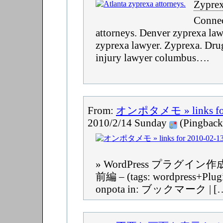
Zypre
Connec
attorneys. Denver zyprexa l
zyprexa lawyer. Zyprexa. Dru
injury lawyer columbus….
From:
オンポタメモ » links for
2010/2/14 Sunday
(Pingback
» WordPress プラグイ
前編 – (tags: wordpress+Plugi
onpota in: ブックマーク | [