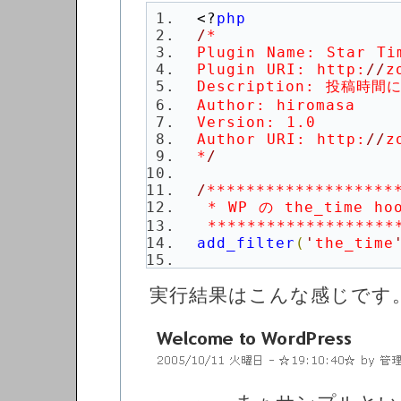
<?
php
/
Plugin URI: http:
//
z
Author URI: http:
//
z
*
/
 *******************
add_filter
(
'
the_time
/
実行結果はこんな感じです
 *******************
function startime
(
$t
$hosi
 = 
"
☆
"
$newtime
 = 
$hosi