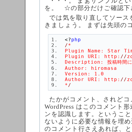
・・・。 まぁサンプルと
return 
$newtime
を。 ☆の部分だけご確認下
では気を取り直してソース
?>
きましょう。 まずは先頭の
<?
php
/
Plugin URI: http:
//
z
Author URI: http:
//
z
*
/
たかがコメント、されどコ
WordPress はこのコメン
ンを認識します。ということ
ないように必要な情報を埋め
のコメント行さえあれば、